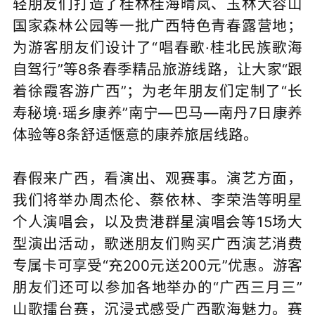
轻朋友们打造了桂林桂海晴岚、玉林大容山
国家森林公园等一批广西特色青春露营地；
为游客朋友们设计了“唱春歌·桂北民族歌海
自驾行”等8条春季精品旅游线路，让大家“跟
着徐霞客游广西”；为老年朋友们定制了“长
寿秘境·瑶乡康养”南宁—巴马—南丹7日康养
体验等8条舒适惬意的康养旅居线路。
春假来广西，看演出、观赛事。演艺方面，
我们将举办周杰伦、蔡依林、李荣浩等明星
个人演唱会，以及贵港群星演唱会等15场大
型演出活动，歌迷朋友们购买广西演艺消费
专属卡可享受“充200元送200元”优惠。游客
朋友们还可以参加各地举办的“广西三月三”
山歌擂台赛，沉浸式感受广西歌海魅力。赛